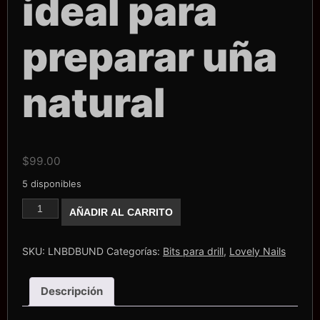
ideal para
preparar uña
natural
$
99.00
5 disponibles
Bit
AÑADIR AL CARRITO
barril
de
Diamante
ideal
SKU:
LNBDBUND
Categorías:
Bits para drill
,
Lovely Nails
para
preparar
uña
Descripción
natural
cantidad