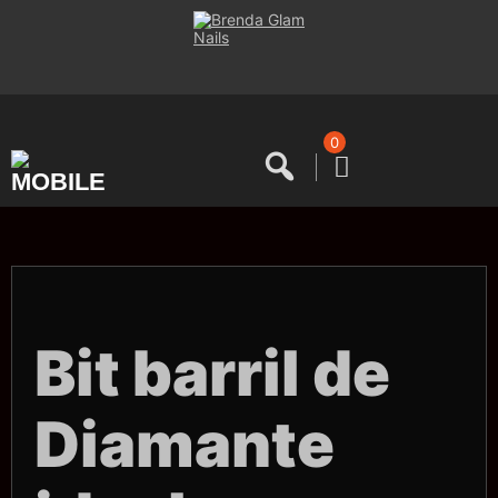
Saltar
al
contenido
0
Bit barril de
Diamante