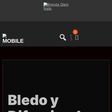
Saltar
al
contenido
0
Bledo y