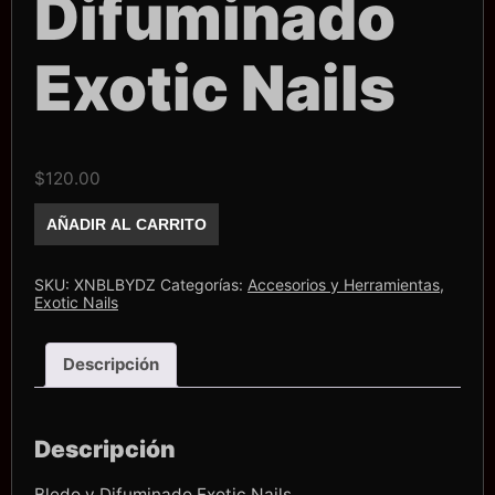
Difuminado
Exotic Nails
$
120.00
Bledo
AÑADIR AL CARRITO
y
Difuminado
Exotic
Nails
SKU:
XNBLBYDZ
Categorías:
Accesorios y Herramientas
,
cantidad
Exotic Nails
Descripción
Descripción
Bledo y Difuminado Exotic Nails