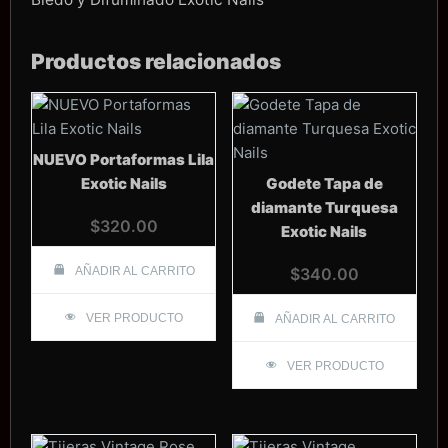
Productos relacionados
NUEVO Portaformas Lila
Exotic Nails
Godete Tapa de
diamante Turquesa
$
320.00
Exotic Nails
AÑADIR AL CARRITO
$
340.00
VER PRODUCTO
AÑADIR AL CARRITO
VER PRODUCTO