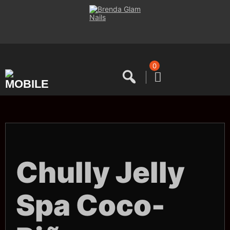
Saltar
al
contenido
0
Chully Jelly
Spa Coco-