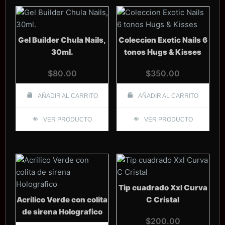
Gel Builder Chula Nails,
Coleccion Exotic Nails 6
30ml.
tonos Hugs & Kisses
$
80.00
$
350.00
AÑADIR AL CARRITO
AÑADIR AL CARRITO
VER PRODUCTO
VER PRODUCTO
Tip cuadrado Xxl Curva
Acrilico Verde con colita
C Cristal
de sirena Holografico
$
200.00