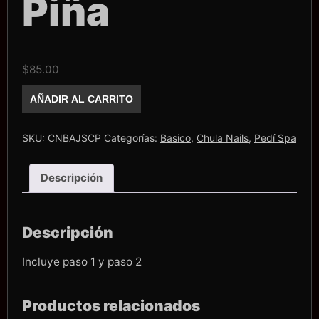
Piña
$
85.00
Chully
AÑADIR AL CARRITO
Jelly
Spa
Coco-
Piña
SKU:
CNBAJSCP
Categorías:
Basico
,
Chula Nails
,
Pedí Spa
cantidad
Descripción
Descripción
Incluye paso 1 y paso 2
Productos relacionados