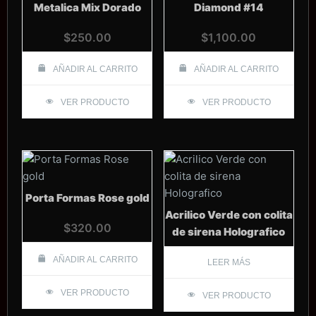
Metalica Mix Dorado
Diamond #14
$
250.00
$
1,100.00
AÑADIR AL CARRITO
AÑADIR AL CARRITO
VER PRODUCTO
VER PRODUCTO
Porta Formas Rose gold
Acrilico Verde con colita
$
320.00
de sirena Holografico
AÑADIR AL CARRITO
LEER MÁS
VER PRODUCTO
VER PRODUCTO