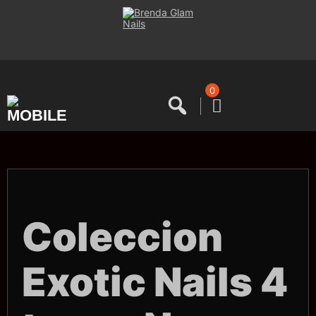
Saltar
al
contenido
0
Coleccion
Exotic Nails 4