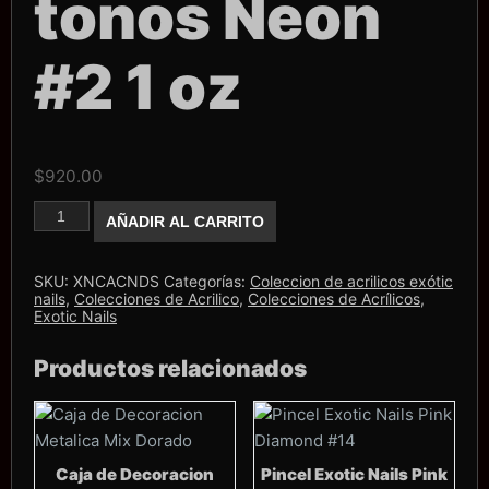
tonos Neon
#2 1 oz
$
920.00
Coleccion
AÑADIR AL CARRITO
Exotic
Nails
4
tonos
SKU:
XNCACNDS
Categorías:
Coleccion de acrilicos exótic
Neon
nails
,
Colecciones de Acrilico
,
Colecciones de Acrílicos
,
#2
Exotic Nails
1
oz
Productos relacionados
cantidad
Caja de Decoracion
Pincel Exotic Nails Pink