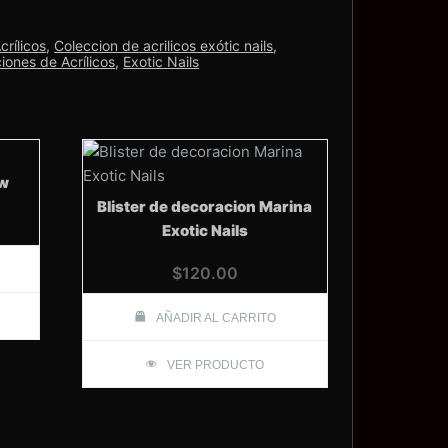
crílicos
,
Coleccion de acrilicos exótic nails
,
iones de Acrílicos
,
Exotic Nails
ow
Blister de decoracion Marina
Exotic Nails
$
120.00
AÑADIR AL CARRITO
VER PRODUCTO