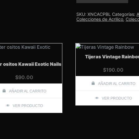
Nails
Tricolor
Blush
SKU:
XNCACPBL
Categorías:
A
cantidad
Colecciones de Acrilico
,
Colecc
Tijeras Vintage Rainb
er ositos Kawaii Exotic Nails
$
190.00
$
90.00
AÑADIR AL CARRITO
AÑADIR AL CARRITO
VER PRODUCTO
VER PRODUCTO