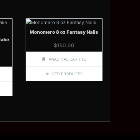
Monomero 8 oz Fantasy Nails
Make
$
150.00
AÑADIR AL CARRITO
VER PRODUCTO