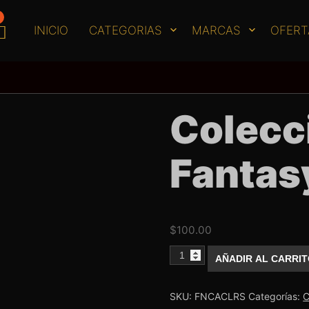
INICIO
CATEGORIAS
MARCAS
OFERT
Colecc
Fantas
$
100.00
Coleccion
AÑADIR AL CARRI
Rose
Fantasy
Nails
cantidad
SKU:
FNCACLRS
Categorías:
C