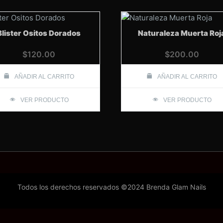
Blister Ositos Dorados
Naturaleza Muerta Roj
$
120.00
$
200.00
AÑADIR AL CARRITO
AÑADIR AL CARRITO
VER PRODUCTO
VER PRODUCTO
Todos los derechos reservados ©2024 Brenda Glam Nails