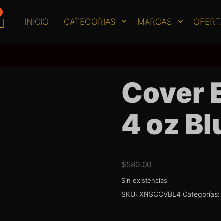
INICIO
CATEGORIAS
MARCAS
OFERT
Cover E
4 oz Bl
$
580.00
Sin existencias
SKU:
XNSCCVBL4
Categorías