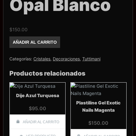
Opal Blanco
$
150.00
Cristal
AÑADIR AL CARRITO
Mix
Tuttimani
Opal
Blanco
Categorías:
Cristales
,
Decoraciones
,
Tuttimani
cantidad
Productos relacionados
Dije Azul Turquesa
Plastiline Gel Exotic
$
95.00
Nails Magenta
AÑADIR AL CARRITO
$
150.00