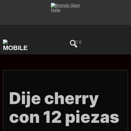
Saltar
al
contenido
0
Dije cherry
con 12 piezas