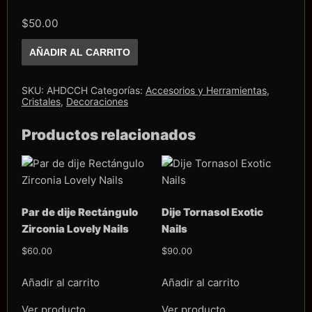
$
50.00
Dije
AÑADIR AL CARRITO
cherry
con
12
piezas
SKU:
AHDCCH
Categorías:
Accesorios y Herramientas
,
cantidad
Cristales
,
Decoraciones
Productos relacionados
Par de dije Rectángulo
Dije Tornasol Exotic
Zirconia Lovely Nails
Nails
$
60.00
$
90.00
Añadir al carrito
Añadir al carrito
Ver producto
Ver producto