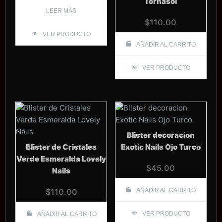
Tornasol
LEER MÁS
$
110.00
VER PRODUCTO
AÑADIR AL CARRITO
VER PRODUCTO
Blister decoracion
Blister de Cristales
Exotic Nails Ojo Turco
Verde Esmeralda Lovely
$
45.00
Nails
$
110.00
AÑADIR AL CARRITO
VER PRODUCTO
AÑADIR AL CARRITO