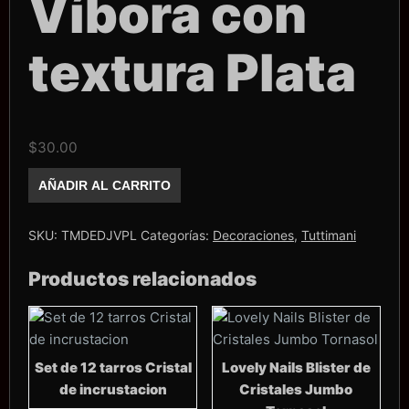
Víbora con
textura Plata
$
30.00
Dije
AÑADIR AL CARRITO
Tuttimani
Víbora
con
textura
SKU:
TMDEDJVPL
Categorías:
Decoraciones
,
Tuttimani
Plata
cantidad
Productos relacionados
Set de 12 tarros Cristal
Lovely Nails Blister de
de incrustacion
Cristales Jumbo