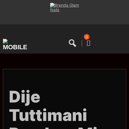
Saltar
al
contenido
0
Dije
Tuttimani