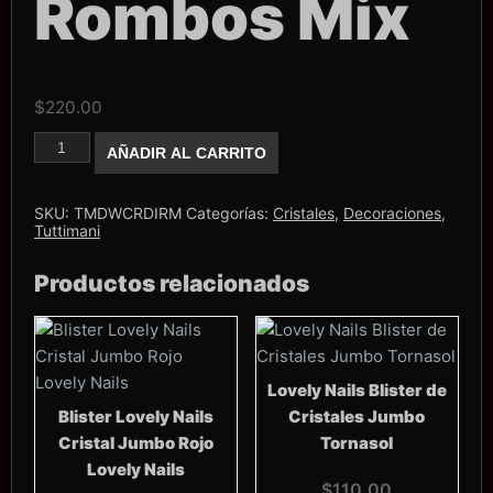
Rombos Mix
$
220.00
Dije
AÑADIR AL CARRITO
Tuttimani
Rombos
Mix
cantidad
SKU:
TMDWCRDIRM
Categorías:
Cristales
,
Decoraciones
,
Tuttimani
Productos relacionados
Lovely Nails Blister de
Blister Lovely Nails
Cristales Jumbo
Cristal Jumbo Rojo
Tornasol
Lovely Nails
$
110.00