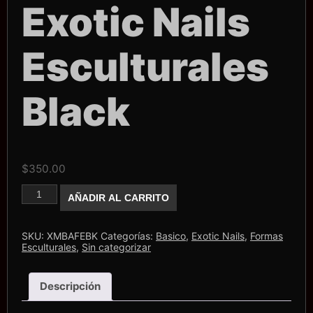
Exotic Nails
Esculturales
Black
$
350.00
Formas
AÑADIR AL CARRITO
Exotic
Nails
Esculturales
Black
SKU:
XMBAFEBK
Categorías:
Basico
,
Exotic Nails
,
Formas
cantidad
Esculturales
,
Sin categorizar
Descripción