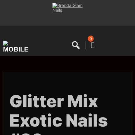
Saltar
al
contenido
0
Glitter Mix
Exotic Nails