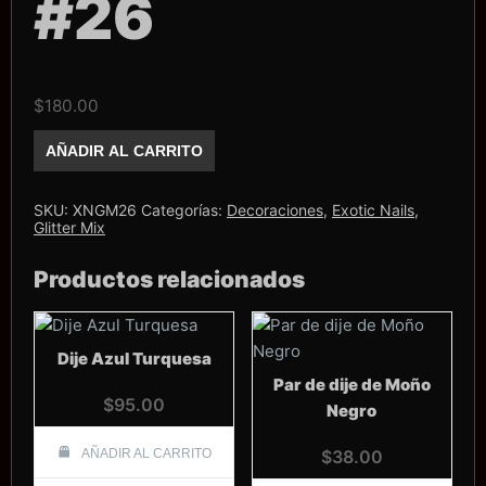
#26
$
180.00
Glitter
AÑADIR AL CARRITO
Mix
Exotic
Nails
#26
SKU:
XNGM26
Categorías:
Decoraciones
,
Exotic Nails
,
cantidad
Glitter Mix
Productos relacionados
Dije Azul Turquesa
Par de dije de Moño
$
95.00
Negro
AÑADIR AL CARRITO
$
38.00