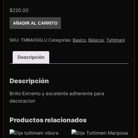
$
220.00
Gloss
AÑADIR AL CARRITO
&
Glue
Tuttimani
cantidad
SKU:
TMBA0GGLU
Categorías:
Basico
,
Básicos
,
Tuttimani
Descripción
Descripción
Brillo Extremo y excelente adherente para
decoracion
Productos relacionados