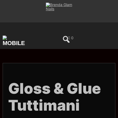
Saltar
al
contenido
0
Gloss & Glue
Tuttimani