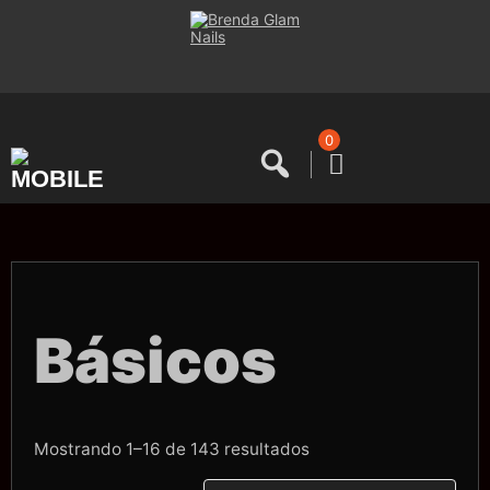
Saltar
al
contenido
0
Básicos
Ordenado
Mostrando 1–16 de 143 resultados
por