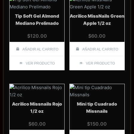
Tip Soft Gel Almond
Acrilico MissNails Green
Mediano Prelimado
Apple 1/2 oz
$
120.00
$
60.00
AÑADIR AL CARRITO
AÑADIR AL CARRITO
VER PRODUCTO
VER PRODUCTO
Acrilico Missnails Rojo
Mini tip Cuadrado
1/2 oz
Missnails
$
60.00
$
150.00