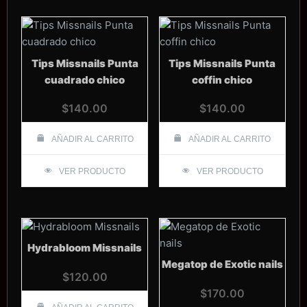
Tips Missnails Punta
Tips Missnails Punta
cuadrado chico
coffin chico
$
140.00
$
140.00
AÑADIR AL CARRITO
AÑADIR AL CARRITO
VER PRODUCTO
VER PRODUCTO
Hydrabloom Missnails
Megatop de Exotic nails
$
120.00
$
170.00