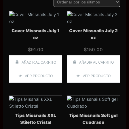
los
últimos
Cover Missnails July 1
Cover Missnails July 2
oz
oz
$
91.00
$
150.00
AÑADIR AL CARRITO
AÑADIR AL CARRITO
VER PRODUCTO
VER PRODUCTO
Tips Missnails XXL
Tips Missnails Soft gel
Stiletto Cristal
Cuadrado