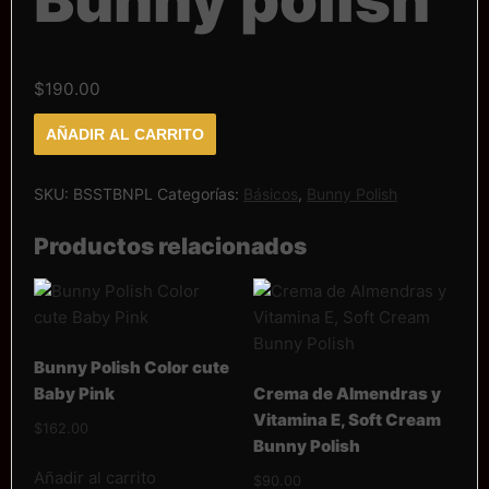
Bunny polish
$
190.00
Strong
AÑADIR AL CARRITO
base
Bunny
polish
cantidad
SKU:
BSSTBNPL
Categorías:
Básicos
,
Bunny Polish
Productos relacionados
Bunny Polish Color cute
Baby Pink
Crema de Almendras y
Vitamina E, Soft Cream
$
162.00
Bunny Polish
Añadir al carrito
$
90.00