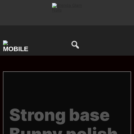
Saltar
al
contenido
0
Strong base