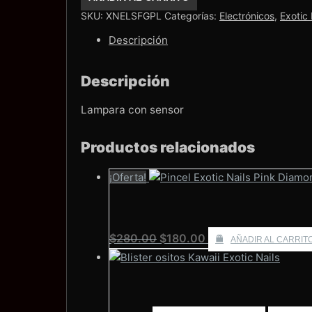
Diamond
SKU:
XNELSFGPL
Categorías:
Electrónicos
,
Exotic 
Exotic
Nails
Descripción
Plata
Tornasol
Ideal
para
Descripción
soft
gel
Lampara con sensor
cantidad
Productos relacionados
¡Oferta!
El
El
$
280.00
$
180.00
AÑADIR AL CARRIT
precio
precio
original
actual
era:
es:
$280.00.
$180.00.