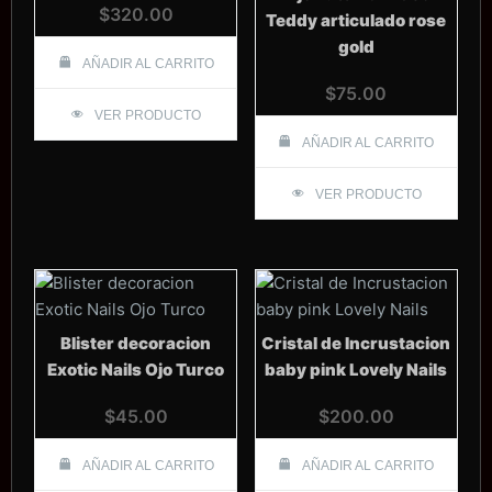
$
320.00
Teddy articulado rose
gold
AÑADIR AL CARRITO
$
75.00
VER PRODUCTO
AÑADIR AL CARRITO
VER PRODUCTO
Blister decoracion
Cristal de Incrustacion
Exotic Nails Ojo Turco
baby pink Lovely Nails
$
45.00
$
200.00
AÑADIR AL CARRITO
AÑADIR AL CARRITO