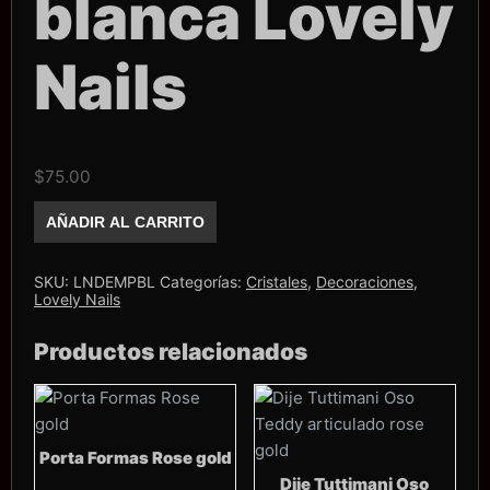
blanca Lovely
Nails
$
75.00
Media
AÑADIR AL CARRITO
Perla
blanca
Lovely
Nails
SKU:
LNDEMPBL
Categorías:
Cristales
,
Decoraciones
,
cantidad
Lovely Nails
Productos relacionados
Porta Formas Rose gold
Dije Tuttimani Oso