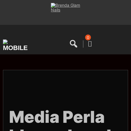
Saltar
al
contenido
0
Media Perla