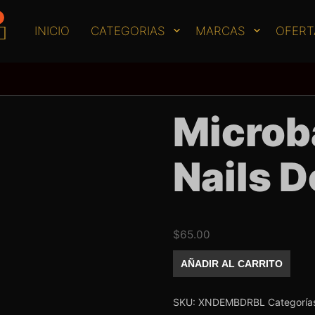
INICIO
CATEGORIAS
MARCAS
OFERT
Microba
Nails 
$
65.00
Microbalin
AÑADIR AL CARRITO
Exotic
Nails
Dorado
cantidad
SKU:
XNDEMBDRBL
Categoría