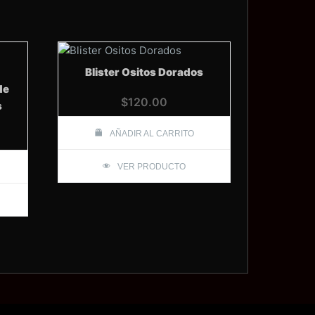
Blister Ositos Dorados
de
$
120.00
s
AÑADIR AL CARRITO
VER PRODUCTO