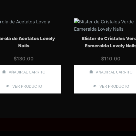
rola de Acetatos Lovely
Blister de Cristales Ver
Nails
Esmeralda Lovely Nail
$
130.00
$
110.00
AÑADIR AL CARRITO
AÑADIR AL CARRITO
VER PRODUCTO
VER PRODUCTO