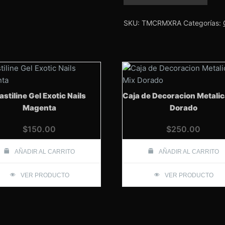
Tuttimani
Redondo
Amarillo
SKU:
TMCRMXRA
Categorías:
cantidad
astiline Gel Exotic Nails
Caja de Decoracion Metalic
Magenta
Dorado
$
150.00
$
250.00
AÑADIR AL CARRITO
AÑADIR AL CARRITO
VER PRODUCTO
VER PRODUCTO