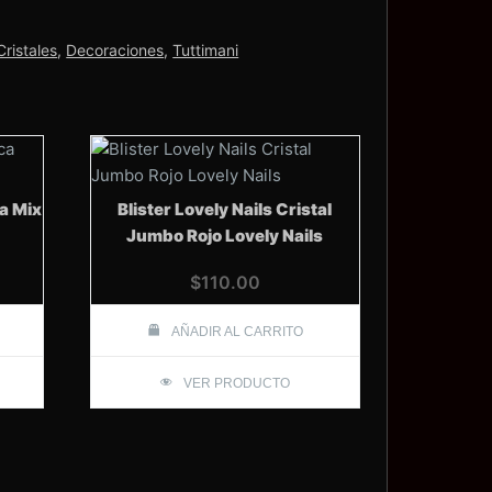
Cristales
,
Decoraciones
,
Tuttimani
a Mix
Blister Lovely Nails Cristal
Jumbo Rojo Lovely Nails
$
110.00
AÑADIR AL CARRITO
VER PRODUCTO