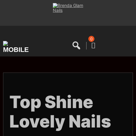
Saltar
al
contenido
0
Top Shine
Lovely Nails