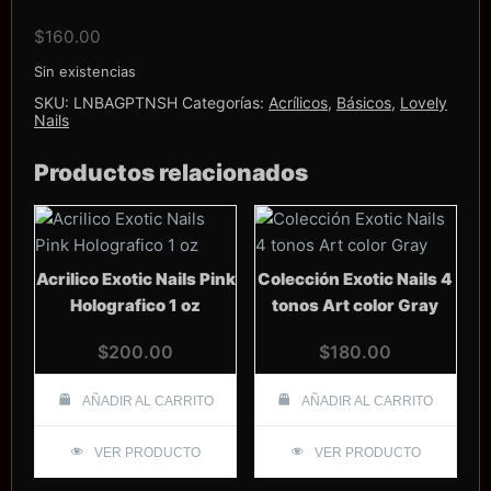
$
160.00
Sin existencias
SKU:
LNBAGPTNSH
Categorías:
Acrílicos
,
Básicos
,
Lovely
Nails
Productos relacionados
Acrilico Exotic Nails Pink
Colección Exotic Nails 4
Holografico 1 oz
tonos Art color Gray
$
200.00
$
180.00
AÑADIR AL CARRITO
AÑADIR AL CARRITO
VER PRODUCTO
VER PRODUCTO