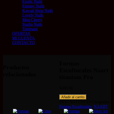
Exotic Nails
Fantasy Nails
Kawaii Shop Nails
Lovely Nails
Miss Cherry
Studio Nails
Tuttimani
OFERTAS
MI CUENTA
CONTACTO
Formas
Productos
Esculturales Naart
relacionados
titanium Pro
$
560.00
Formas
Añadir al carrito
Esculturales
SKU:
NAFENFTP
Categorías:
Naart
Formas Esculturales
,
NAART
titanium