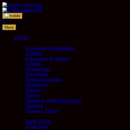
Saltar
al
contenido
0
Menú
INICIO
CATEGORIAS
Accesorios y Herramientas
Acrílicos
Colecciones de Acrilico
Cristales
Decoraciones
Electrónicos
Formas Esculturales
Monómeros
Pinceles
Polygel
Sistema de Aplicación Express
Stamping
Stickers y Tattoos
MARCAS
Bunny Polish
Chula Nails