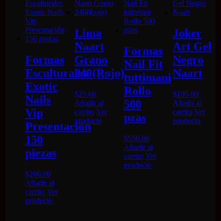
Pro
cantidad
Lima
Joker
Naart
Art Gel
Formas
Formas
Grano
Negro
Nail Fit
Esculturales
240(Rojo)
Naart
tuttimani
Exotic
Rollo
$
25.00
$
195.00
Nails
500
Añadir al
Añadir al
Vip
carrito
Ver
carrito
Ver
pzas
producto
producto
Presentación
150
$
550.00
Añadir al
piezas
carrito
Ver
producto
$
200.00
Añadir al
carrito
Ver
producto