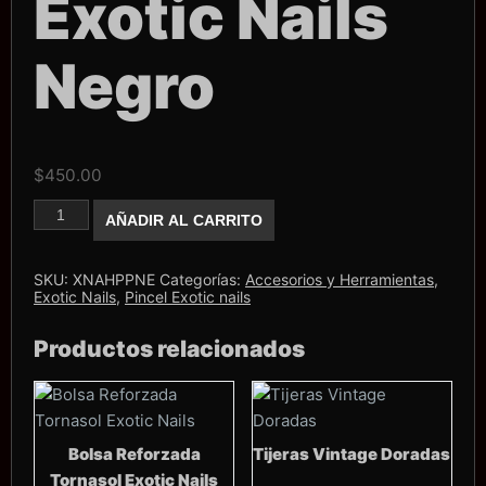
Exotic Nails
Negro
$
450.00
Portapincel
AÑADIR AL CARRITO
Exotic
Nails
Negro
cantidad
SKU:
XNAHPPNE
Categorías:
Accesorios y Herramientas
,
Exotic Nails
,
Pincel Exotic nails
Productos relacionados
Bolsa Reforzada
Tijeras Vintage Doradas
Tornasol Exotic Nails