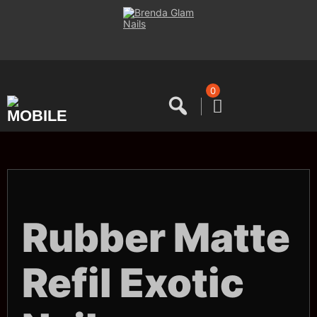
Saltar
al
contenido
0
Rubber Matte
Refil Exotic