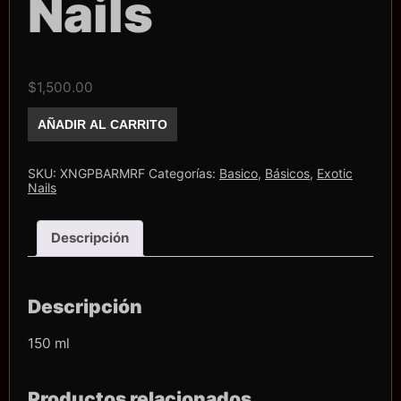
Nails
$
1,500.00
Rubber
AÑADIR AL CARRITO
Matte
Refil
Exotic
Nails
SKU:
XNGPBARMRF
Categorías:
Basico
,
Básicos
,
Exotic
cantidad
Nails
Descripción
Descripción
150 ml
Productos relacionados