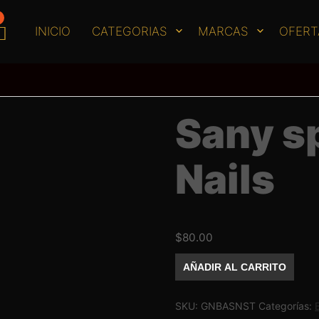
INICIO
CATEGORIAS
MARCAS
OFERT
Sany s
Nails
$
80.00
Sany
AÑADIR AL CARRITO
spray
Golden
Nails
cantidad
SKU:
GNBASNST
Categorías: