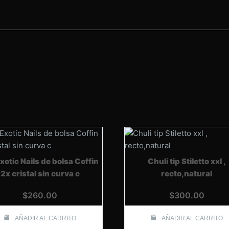
xotic Nails de bolsa Coffin
Chuli tip Stiletto xxl ,
2x cristal sin curva c
recto,natural
$
260.00
$
300.00
AÑADIR AL CARRITO
AÑADIR AL CARRITO