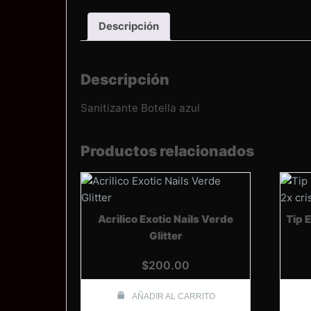
Descripción
Descripción
Sanitizante Botella azul
Productos relacionados
Acrilico Exotic Nails Verde
Tip E
Glitter
$
200.00
AÑADIR AL CARRITO