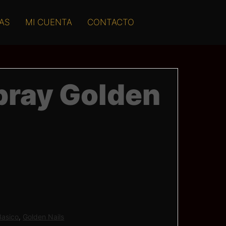
AS
MI CUENTA
CONTACTO
pray Golden
Basico
,
Golden Nails