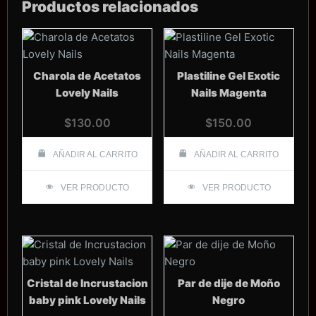
Productos relacionados
Charola de Acetatos
Plastiline Gel Exotic
Lovely Nails
Nails Magenta
$
130.00
$
150.00
AÑADIR AL CARRITO
AÑADIR AL CARRITO
VER PRODUCTO
VER PRODUCTO
Cristal de Incrustacion
Par de dije de Moño
baby pink Lovely Nails
Negro