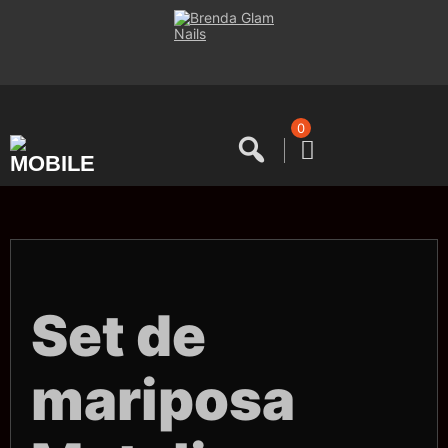
Saltar
al
contenido
0
Set de
mariposa