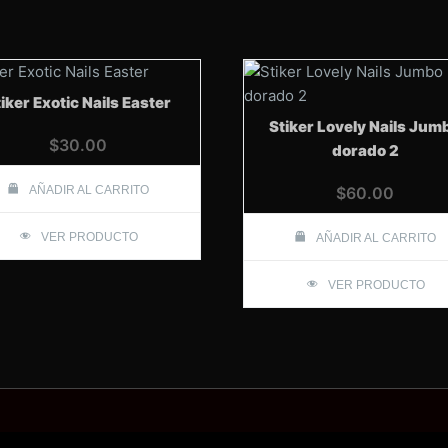
iker Exotic Nails Easter
Stiker Lovely Nails Jum
$
30.00
dorado 2
AÑADIR AL CARRITO
$
60.00
VER PRODUCTO
AÑADIR AL CARRITO
VER PRODUCTO