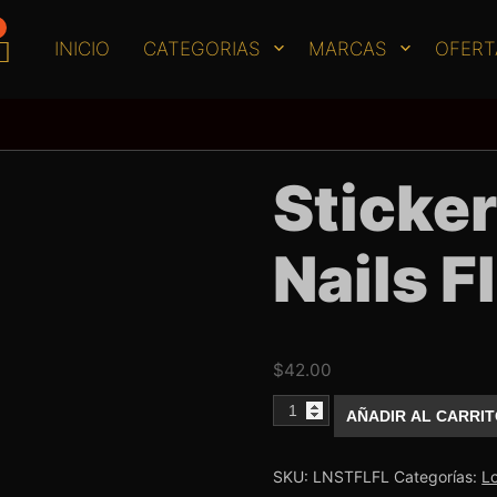
INICIO
CATEGORIAS
MARCAS
OFERT
Sticker
Nails Fl
$
42.00
Sticker
AÑADIR AL CARRI
Lovely
Nails
Flor
Foil
SKU:
LNSTFLFL
Categorías:
Lo
cantidad