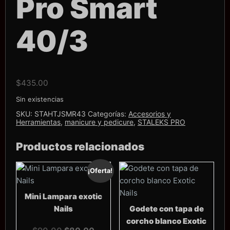
Pro Smart
40/3
$
435.00
Sin existencias
SKU:
STAHTJSMR43
Categorías:
Accesorios y
Herramientas
,
manicure y pedicure
,
STALEKS PRO
Productos relacionados
¡Oferta!
Mini Lampara exotic
Nails
Godete con tapa de
corcho blanco Exotic
El
El