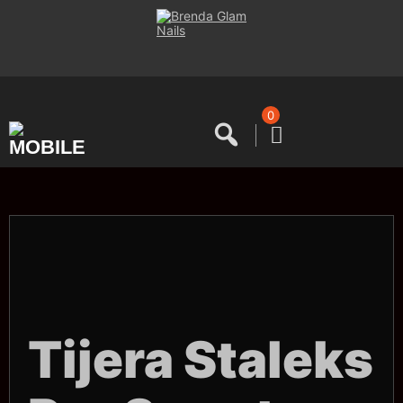
Saltar
al
contenido
0
Tijera Staleks