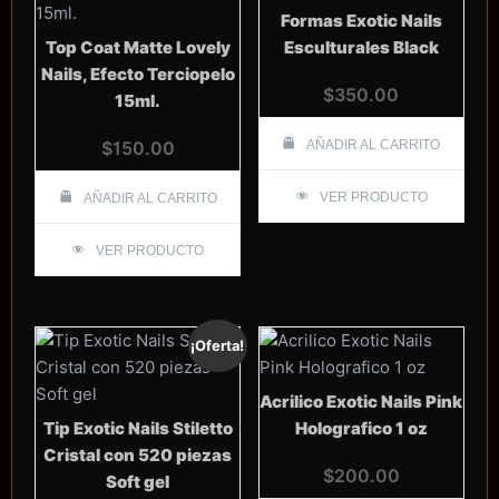
Formas Exotic Nails
Top Coat Matte Lovely
Esculturales Black
Nails, Efecto Terciopelo
$
350.00
15ml.
$
150.00
AÑADIR AL CARRITO
VER PRODUCTO
AÑADIR AL CARRITO
VER PRODUCTO
¡Oferta!
Acrilico Exotic Nails Pink
Tip Exotic Nails Stiletto
Holografico 1 oz
Cristal con 520 piezas
$
200.00
Soft gel