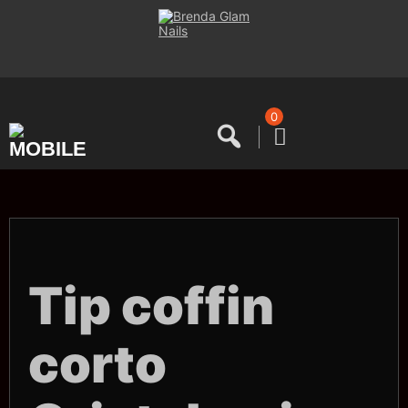
Saltar
al
contenido
0
Tip coffin
corto