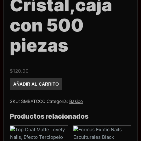
Cristal,caja
con 500
piezas
$
120.00
Tip
AÑADIR AL CARRITO
coffin
corto
Cristal,caja
con
SKU:
SMBATCCC
Categoría:
Basico
500
piezas
Productos relacionados
cantidad