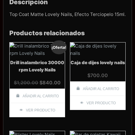
Descripción
Top Coat Matte Lovely Nails, Efecto Terciopelo 15ml.
Productos relacionados
¡Oferta!
Drill inalambrico 30000
Caja de dijes lovely nails
rpm Lovely Nails
$
700.00
El
El
$
1,200.00
$
840.00
precio
precio
AÑADIR AL CARRITO
original
actual
AÑADIR AL CARRITO
era:
es:
VER PRODUCTO
VER PRODUCTO
$1,200.00.
$840.00.