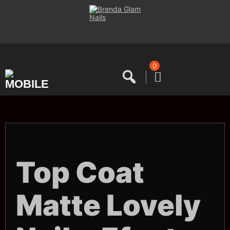
Saltar
al
contenido
0
Top Coat
Matte Lovely