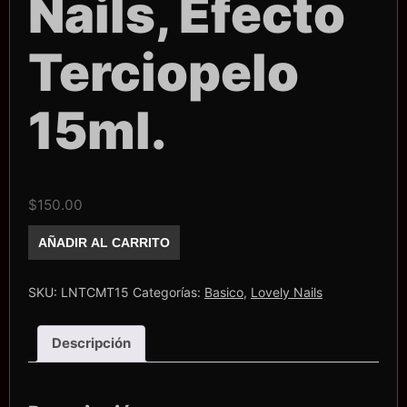
Nails, Efecto
Terciopelo
15ml.
$
150.00
Top
AÑADIR AL CARRITO
Coat
Matte
Lovely
Nails,
SKU:
LNTCMT15
Categorías:
Basico
,
Lovely Nails
Efecto
Terciopelo
15ml.
Descripción
cantidad