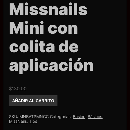
Missnails
Mini con
colita de
aplicación
$
130.00
Tips
AÑADIR AL CARRITO
Missnails
Mini
con
colita
SKU:
MNBATPMNCC
Categorías:
Basico
,
Básicos
,
de
MissNails
,
Tips
aplicación
cantidad