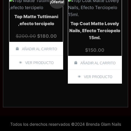
¡Oferta!
Top Matte Tuttimani
,efecto tercipelo
Top Coat Matte Lovely
Nails, Efecto Terciopelo
El
El
$
200.00
$
180.00
15ml.
precio
precio
original
actual
AÑADIR AL CARRITO
$
150.00
era:
es:
VER PRODUCTO
$200.00.
$180.00.
AÑADIR AL CARRITO
VER PRODUCTO
Todos los derechos reservados ©2024 Brenda Glam Nails