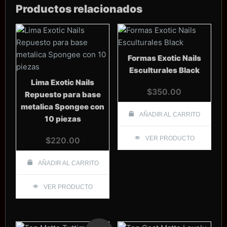
Productos relacionados
Formas Exotic Nails
Esculturales Black
Lima Exotic Nails
$
350.00
Repuesto para base
metalica Spongee con
AÑADIR AL CARRITO
10 piezas
VER PRODUCTO
$
220.00
AÑADIR AL CARRITO
VER PRODUCTO