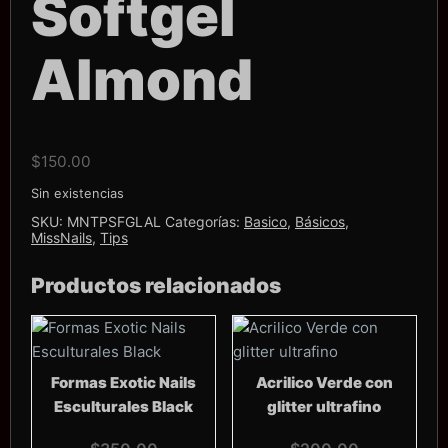
Softgel
Almond
$
150.00
Sin existencias
SKU:
MNTPSFGLAL
Categorías:
Basico
,
Básicos
,
MissNails
,
Tips
Productos relacionados
Formas Exotic Nails
Acrilico Verde con
Esculturales Black
glitter ultrafino