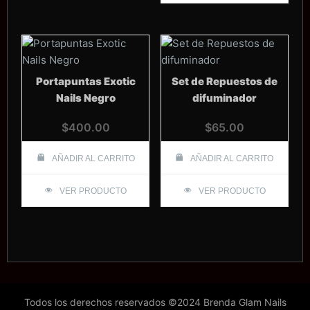
Portapuntas Exotic
Set de Repuestos de
Nails Negro
difuminador
$
400.00
$
65.00
AÑADIR AL CARRITO
AÑADIR AL CARRITO
VER PRODUCTO
VER PRODUCTO
Todos los derechos reservados ©2024 Brenda Glam Nails