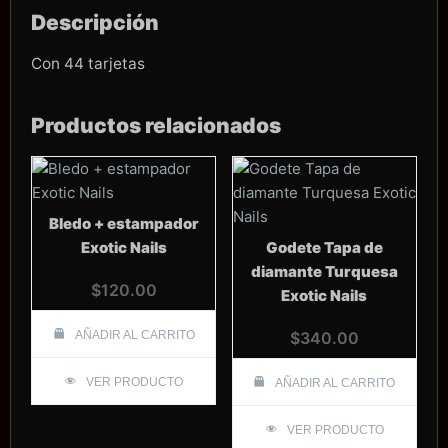
Descripción
Con 44 tarjetas
Productos relacionados
Bledo + estampador
Exotic Nails
Godete Tapa de
diamante Turquesa
$
120.00
Exotic Nails
AÑADIR AL CARRITO
$
340.00
VER PRODUCTO
AÑADIR AL CARRITO
VER PRODUCTO