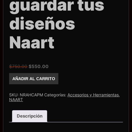
guardar tus
diseños
Naart
El
El
$
750.00
$
550.00
precio
precio
Cajita
AÑADIR AL CARRITO
para
original
actual
guardar
era:
es:
tus
diseños
$750.00.
$550.00.
SKU:
NRAHCAPM
Categorías:
Accesorios y Herramientas
,
Naart
NAART
cantidad
Descripción