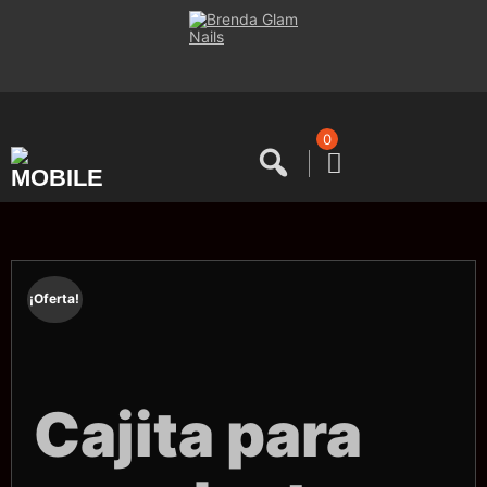
Saltar
al
contenido
0
¡Oferta!
Cajita para