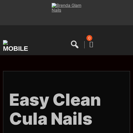
Saltar
al
contenido
0
Easy Clean
Cula Nails