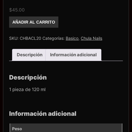
$
45.00
Easy
AÑADIR AL CARRITO
Clean
Cula
Nails
cantidad
SKU:
CHBACL20
Categorías:
Basico
,
Chula Nails
Descripción
Información adicional
Descripción
1 pieza de 120 ml
Información adicional
Peso