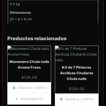
0.5 kg
Dimensiones
20 × 6 × 6 cm
Productos relacionados
Monomero Chula nails
Aroma Fresa
Kit de 7 Pinturas
Acrílicas Chuliarte
$
120.00
Chula nails
AÑADIR AL CARRITO
$
130.00
VER PRODUCTO
AÑADIR AL CARRITO