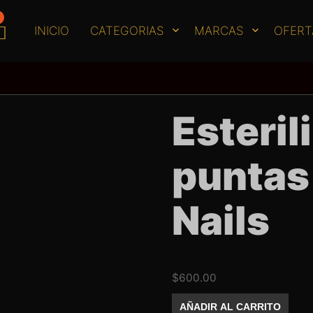
INICIO
CATEGORIAS
MARCAS
OFERT
Esteril
puntas
Nails
$
600.00
Esterilizador
AÑADIR AL CARRITO
de