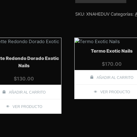
puntas
Uv
Exotic
SKU:
XNAHEDUV
Categorías:
Nails
cantidad
Termo Exotic Nails
tte Redondo Dorado Exotic
$
170.00
Nails
$
130.00
AÑADIR AL CARRITO
VER PRODUCTO
AÑADIR AL CARRITO
VER PRODUCTO