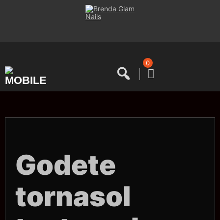
Saltar
al
contenido
0
Godete
tornasol