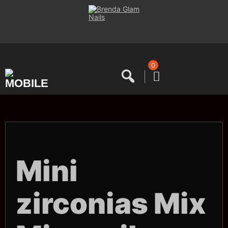
Saltar
al
contenido
0
Mini
zirconias Mix