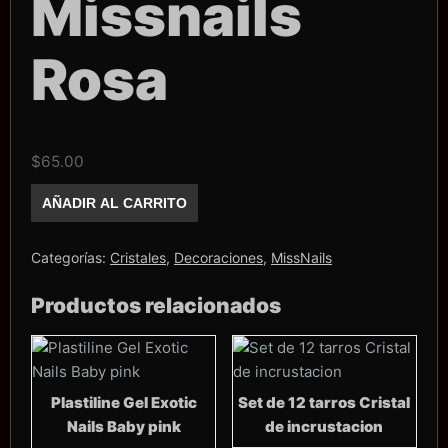
Missnails
Rosa
$
65.00
Mini
AÑADIR AL CARRITO
zirconias
Mix
Missnails
Rosa
Categorías:
Cristales
,
Decoraciones
,
MissNails
cantidad
Productos relacionados
Plastiline Gel Exotic
Set de 12 tarros Cristal
Nails Baby pink
de incrustacion