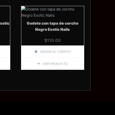
xotic
Godete con tapa de corcho
Negro Exotic Nails
$
110.00
AÑADIR AL CARRITO
VER PRODUCTO