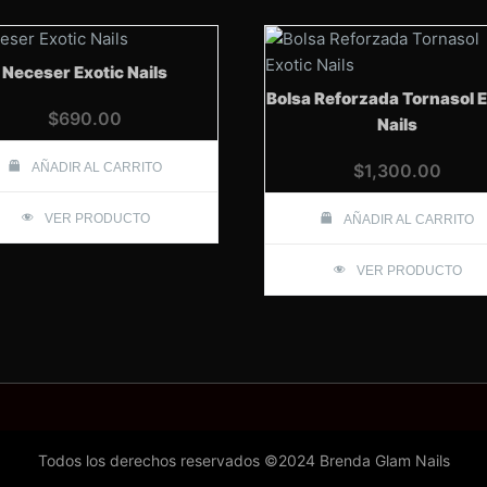
Neceser Exotic Nails
Bolsa Reforzada Tornasol E
$
690.00
Nails
AÑADIR AL CARRITO
$
1,300.00
VER PRODUCTO
AÑADIR AL CARRITO
VER PRODUCTO
Todos los derechos reservados ©2024 Brenda Glam Nails