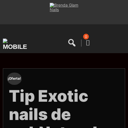
Saltar
al
contenido
0
¡Oferta!
Tip Exotic
nails de