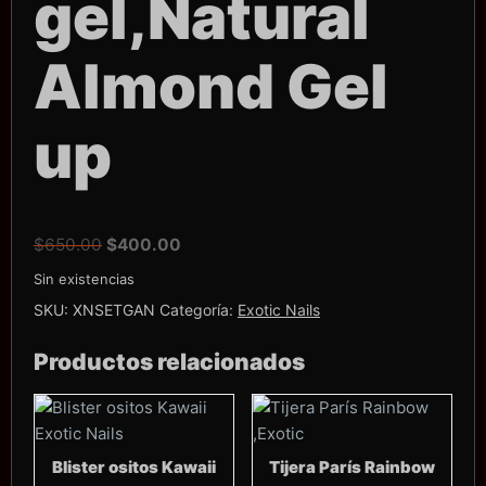
gel,Natural
Almond Gel
up
El
El
$
650.00
$
400.00
precio
precio
Sin existencias
original
actual
SKU:
XNSETGAN
Categoría:
Exotic Nails
era:
es:
$650.00.
$400.00.
Productos relacionados
Blister ositos Kawaii
Tijera París Rainbow